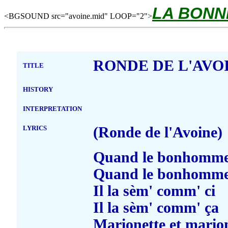
LA BONN
<BGSOUND src="avoine.mid" LOOP="2">
RONDE DE L'AVO
TITLE
HISTORY
INTERPRETATION
LYRICS
(Ronde de l'Avoine)
Quand le bonhomme 
Quand le bonhomme 
Il la sèm' comm' ci
Il la sèm' comm' ça
Marionette et mario