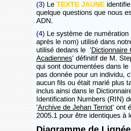
(3)
Le
TEXTE JAUNE
identifi
quelque questions que nous e
ADN.
(4)
Le système de numération 
après le nom) utilisé dans not
utilisé dedans le '
Dictionnaire
Acadiennes
' définitif de M. St
qui sont documentées dans le 
pas donnée pour un individu, c'
aucun fils ou était marié plus 
inclus ainsi dans le Dictionna
Identification Numbers (RIN) d
'
Archive de Jehan Terriot
' ont 
2005.1 pour être identiques à 
Diagramme de Lignée