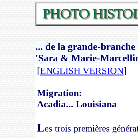
... de la grande-branche
'
Sara & Marie-Marcellin
[
ENGLISH VERSION
]
Migration:
Acadia... Louisiana
L
es
trois
premières générat