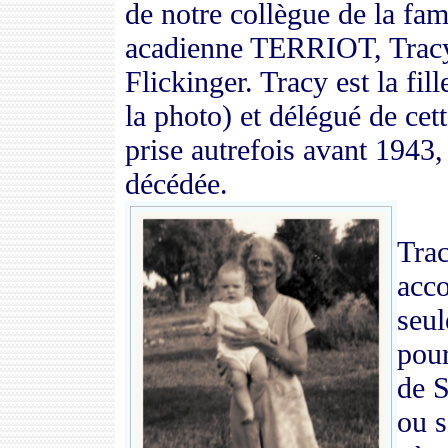
de notre collègue de la fam
acadienne TERRIOT, Trac
Flickinger. Tracy est la fi
la photo) et délégué de ce
prise autrefois avant 1943,
décédée.
Trac
acc
seul
pour
de S
ou s