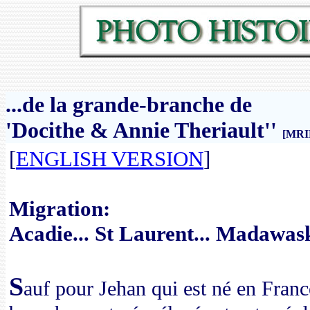
...de la grande-branche de
'
Docithe & Annie Theriault'
'
[MRI
[
ENGLISH VERSION
]
Migration:
Acadie... St Laurent... Madawask
S
auf pour Jehan qui est né en Franc