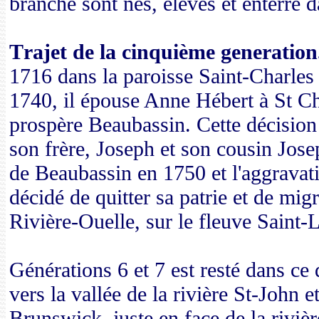
branche sont nés, élevés et enterré d
T
rajet de la cinquième generation
1716 dans
la paroisse
Saint-
Charles
1740
, il épouse Anne
Hébert à St
Ch
prospère Beaubassin
.
Cette décision
son
frère
, Joseph
et
son cousin
Jose
de
Beaubassin
en 1750 et
l'aggravat
décidé
de quitter sa patrie
et de migr
Rivière-Ouelle,
sur le fleuve
Saint
-L
Générations 6 et 7 est resté dans c
vers la vallée de la rivière St-John
Brunswick, juste en face de la rivi