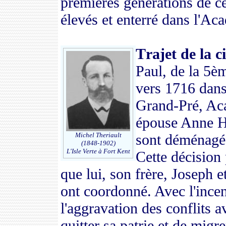
premières générations de ce
élevés et enterré dans l'Aca
T
rajet de la 
Paul
,
de la 5èm
vers
1716 dans
Grand-Pré
,
Aca
épouse Anne
H
Michel Theriault
s
ont déménagé
(1848-1902)
L'Isle Verte
à
Fort Kent
Cette décision
que lui, son frère
, Joseph
et
ont
coordonné
.
Avec l'ince
l'aggravation des conflits a
quitter sa patrie et de migr